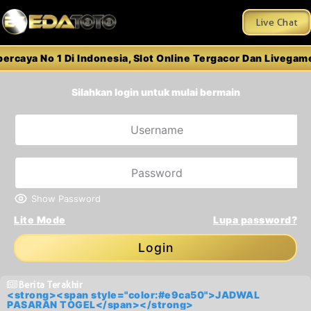
Live Chat
rcaya No 1 Di Indonesia, Slot Online Tergacor Dan Livegame
Silahkan login untuk mulai bermain
Show Password
Lite Mode
Lupa password?
Login
Berita Terakhir
<strong><span style="color:#e9ca50">JADWAL
PASARAN TOGEL</span></strong>