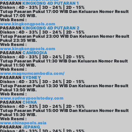
PASARAN
KINGKONG 4D PUTARAN 1
Diskon :
4D - 33%
|
3D - 24%
|
2D - 15%
Tutup Pasaran Pukul 17:00 WIB Dan Keluaran Nomor Result
Pukul 17:05 WIB.
Web Resmi :
www.kingkongpools.com
PASARAN
KINGKONG 4D PUTARAN 2
Diskon :
4D - 33%
|
3D - 24%
|
2D - 15%
Tutup Pasaran Pukul 23:00 WIB Dan Keluaran Nomor Result
Pukul 23:35 WIB.
Web Resmi :
www.kingkongpools.com
PASARAN
CAMBODIA
Diskon :
4D - 33%
|
3D - 24%
|
2D - 15%
Tutup Pasaran Pukul 11:30 WIB Dan Keluaran Nomor Result
Pukul 11:50 WIB.
Web Resmi :
www.magnumcambodia.com/
PASARAN
SYDNEY
Diskon :
4D - 33%
|
3D - 24%
|
2D - 15%
Tutup Pasaran Pukul 13:30 WIB Dan Keluaran Nomor Result
Pukul 13:50 WIB.
Web Resmi :
www.sydneypoolstoday.com
PASARAN
CHINA
Diskon :
4D - 33%
|
3D - 24%
|
2D - 15%
Tutup Pasaran Pukul 15:00 WIB Dan Keluaran Nomor Result
Pukul 15:30 WIB.
Web Resmi :
www.chinapools.asia
PASARAN
JEPANG
Diskon :
4D - 33%
|
3D - 24%
|
2D - 15%