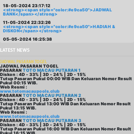
18-05-2024 23:17:12
<strong><span style="color:#e9ca50">JADWAL
BANK</span></strong>
11-05-2024 22:32:26
<strong><span style="color:#e9ca50">HADIAH &
DISKON</span></strong>
05-05-2024 16:25:38
LATEST
NEWS
JADWAL PASARAN TOGEL
JADWAL PASARAN TOGEL
PASARAN
TOTO MACAU PUTARAN 1
Diskon :
4D - 33%
|
3D - 24%
|
2D - 15%
Tutup Pasaran Pukul 00:00 WIB Dan Keluaran Nomor Result
Pukul 00:15 WIB.
Web Resmi :
www.totomacaupools.club
PASARAN
TOTO MACAU PUTARAN 2
Diskon :
4D - 33%
|
3D - 24%
|
2D - 15%
Tutup Pasaran Pukul 13:00 WIB Dan Keluaran Nomor Result
Pukul 13:15 WIB.
Web Resmi :
www.totomacaupools.club
PASARAN
TOTO MACAU PUTARAN 3
Diskon :
4D - 33%
|
3D - 24%
|
2D - 15%
Tutup Pasaran Pukul 16:00 WIB Dan Keluaran Nomor Result
Pukul 16:15 WIB.