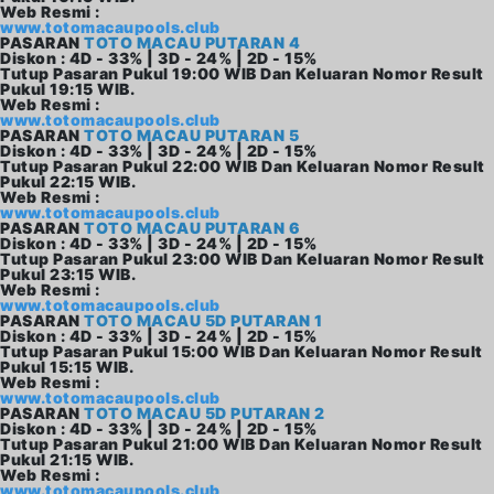
Web Resmi :
www.totomacaupools.club
PASARAN
TOTO MACAU PUTARAN 4
Diskon :
4D - 33%
|
3D - 24%
|
2D - 15%
Tutup Pasaran Pukul 19:00 WIB Dan Keluaran Nomor Result
Pukul 19:15 WIB.
Web Resmi :
www.totomacaupools.club
PASARAN
TOTO MACAU PUTARAN 5
Diskon :
4D - 33%
|
3D - 24%
|
2D - 15%
Tutup Pasaran Pukul 22:00 WIB Dan Keluaran Nomor Result
Pukul 22:15 WIB.
Web Resmi :
www.totomacaupools.club
PASARAN
TOTO MACAU PUTARAN 6
Diskon :
4D - 33%
|
3D - 24%
|
2D - 15%
Tutup Pasaran Pukul 23:00 WIB Dan Keluaran Nomor Result
Pukul 23:15 WIB.
Web Resmi :
www.totomacaupools.club
PASARAN
TOTO MACAU 5D PUTARAN 1
Diskon :
4D - 33%
|
3D - 24%
|
2D - 15%
Tutup Pasaran Pukul 15:00 WIB Dan Keluaran Nomor Result
Pukul 15:15 WIB.
Web Resmi :
www.totomacaupools.club
PASARAN
TOTO MACAU 5D PUTARAN 2
Diskon :
4D - 33%
|
3D - 24%
|
2D - 15%
Tutup Pasaran Pukul 21:00 WIB Dan Keluaran Nomor Result
Pukul 21:15 WIB.
Web Resmi :
www.totomacaupools.club